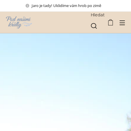
Jaro je tady! Uklidíme vám hrob po zimě🕯️
Hledat