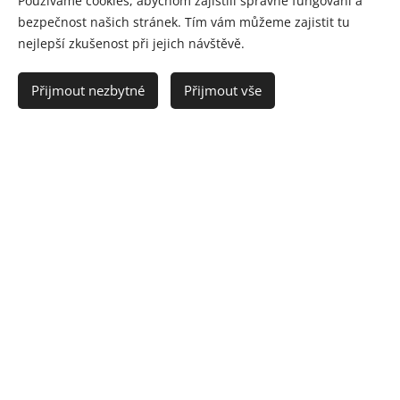
Používáme cookies, abychom zajistili správné fungování a
bezpečnost našich stránek. Tím vám můžeme zajistit tu
nejlepší zkušenost při jejich návštěvě.
Proč to děláme ?
Přijmout nezbytné
Přijmout vše
Věříme, že si vzpomínky zaslouží stejnou péči jako lidé.
Při návštěvách hřbitovů často vidíme, že mnoho hrobů
je navštěvováno jen jednou ročně, ale po většinu roku
zůstávají neudržované. Všimly jsme si, že výzdoba z
posledních Dušiček tam mnohdy bývá ještě v červnu
následujícího roku – umělé květiny sice stále zdobí
místo odpočinku, ale vlivem větru a dalších
povětrnostních podmínek už často nejsou na svém
místě. Hrob je zafoukaný listím, plevelu se daří skvěle a
celkově místo působí smutným a zanedbaným
dojmem.
A není se čemu divit – dnešní doba je rychlá. V práci
trávíme více času, než bychom si přáli, a zároveň se