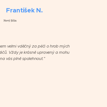
 František N.
vý Jičín
⭐️⭐️⭐️⭐️
sem velmi vděčný za péči o hrob mých
dičů. Vždy je krásně upravený a mohu
 na vás plně spolehnout."