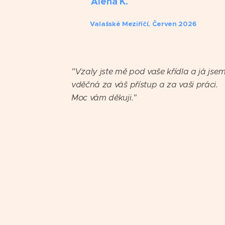
Alena K.
Valašské Meziříčí, Červen 2026
⭐️⭐️⭐️⭐️⭐️
"
Vzaly jste mě pod vaše křídla a já jse
vděčná za váš přístup a za vaši práci.
Moc vám děkuji."