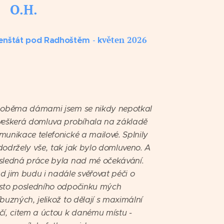

O.H.
věten 2026
enštát pod Radhoštěm
-
k
️⭐️⭐️⭐️⭐️
 oběma dámami jsem se nikdy nepotkal
veškerá domluva probíhala na základě
munikace telefonické a mailové. Splnily
dodržely vše, tak jak bylo domluveno. A
sledná práce byla nad mé očekávání.
d jim budu i nadále svěřovat péči o
sto posledního odpočinku mých
íbuzných, jelikož to dělají s maximální
čí, citem a úctou k danému místu -