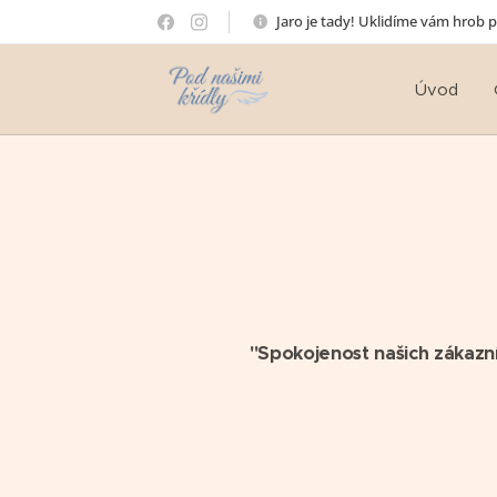
Jaro je tady! Uklidíme vám hrob 
Úvod
"Spokojenost našich zákazník