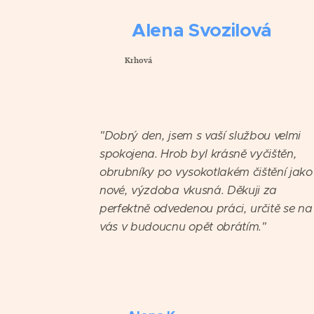
🍀 Alena Svozilová
Krhová
⭐️⭐️⭐️⭐️⭐️
"Dobrý den, jsem s vaší službou velmi
spokojena. Hrob byl krásně vyčištěn,
obrubníky po vysokotlakém čištění jako
nové, výzdoba vkusná. Děkuji za
perfektně odvedenou práci, určitě se na
vás v budoucnu opět obrátím."
🍀