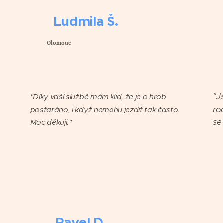
🍀 Ludmila Š.

Olomouc
No
⭐️⭐️⭐️⭐️⭐️
⭐️
"J
"Díky vaší službě mám klid, že je o hrob
ro
postaráno, i když nemohu jezdit tak často.
se
Moc děkuji."
🍀
Pavel D.