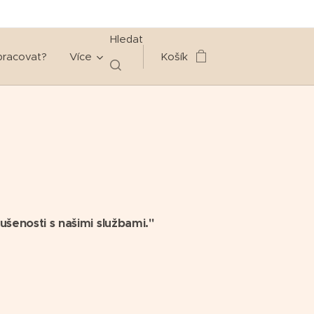
Hledat
pracovat?
Více
Košík
ušenosti s našimi službami."