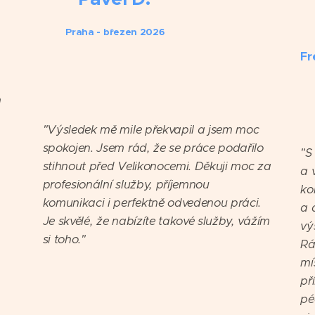

Praha - březen 2026
Fr
⭐️⭐️⭐️⭐️⭐️
m
⭐
"Výsledek mě mile překvapil a jsem moc
spokojen. Jsem rád, že se práce podařilo
"S
stihnout před Velikonocemi. Děkuji moc za
a 
profesionální služby, příjemnou
ko
komunikaci i perfektně odvedenou práci.
a 
Je skvělé, že nabízíte takové služby, vážím
vý
si toho."
Rá
mí
př
pé