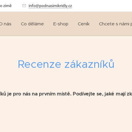
po zimě🕯️
info@podnasimikridly.cz
O nás
Co děláme
E-shop
Ceník
Chcete s námi 
Recenze zákazníků
ů je pro nás na prvním místě. Podívejte se, jaké mají zk