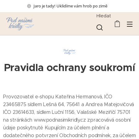
Jaro je tady! Uklidíme vám hrob po zimě🕯️
Hledat
Pravidla ochrany soukromí
Provozovatel e-shopu Kateřina Hermanová, IČO
23465875 sídlem Lešná 64, 75641 a Andrea Matejovičová
IČO 23614633, sídlem Luční 1156, Valašské Meziříčí 75701
na stránkách www.podnasimikridly.cz zpracovává osobní
údaje poskytnuté Kupujícím za účelem plnění a
dodatečného potvrzení Obchodních podmínek, za účelem