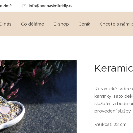
po zimě🕯️
info@podnasimikridly.cz
O nás
Co děláme
E-shop
Ceník
Chcete s námi 
Keramic
Keramické srdce 
kamínky. Tato de
službám a bude u
provedení služby
Velikost: 22 cm