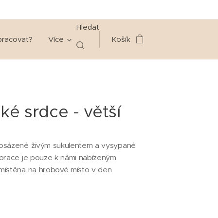
Hledat
pracovat?
Více
Košík
ké srdce - větší
osázené živým sukulentem a vysypané
korace je pouze k námi nabízeným
místěna na hrobové místo v den