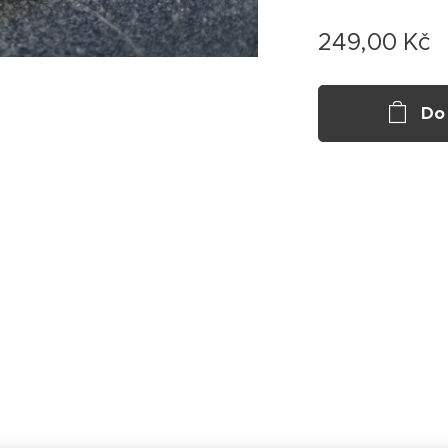
249,00
Kč
Do